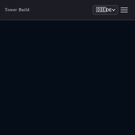
🇩🇪
Tower Build
DE